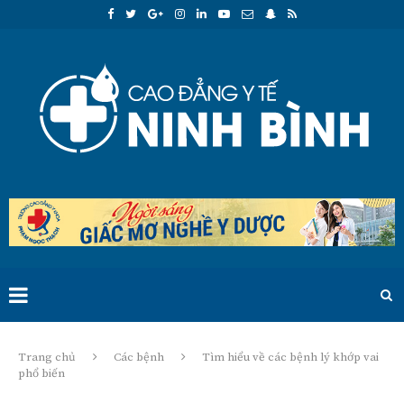
Trang chủ
Các bệnh
Tìm hiểu về các bệnh lý khớp vai
phổ biến